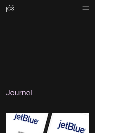
jćš
Journal